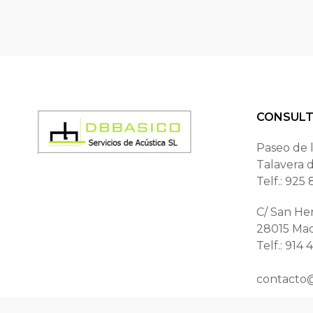
CONSUL
Paseo de l
Talavera 
Telf.: 925 
C/ San He
28015 Mad
Telf.: 914 
contacto