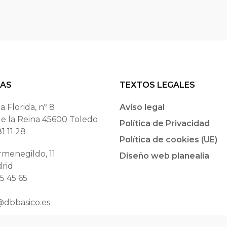
TAS
TEXTOS LEGALES
a Florida, nº 8
Aviso legal
de la Reina 45600 Toledo
Política de Privacidad
81 11 28
Política de cookies (UE)
rmenegildo, 11
Diseño web planealia
rid
45 45 65
@dbbasico.es