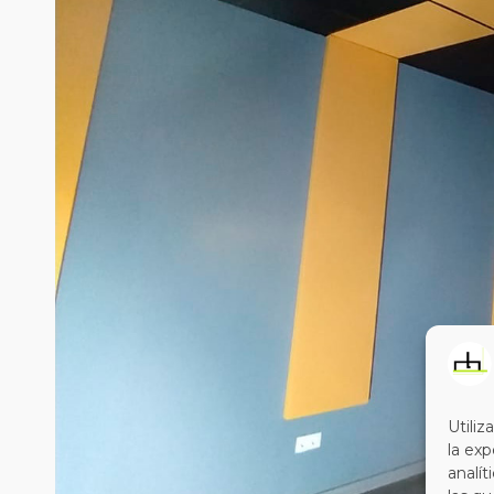
Utili
la exp
analít